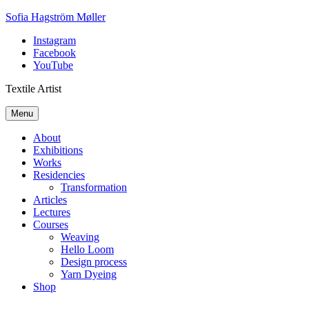
Skip
Sofia Hagström Møller
to
Instagram
content
Facebook
YouTube
Textile Artist
Menu
About
Exhibitions
Works
Residencies
Transformation
Articles
Lectures
Courses
Weaving
Hello Loom
Design process
Yarn Dyeing
Shop